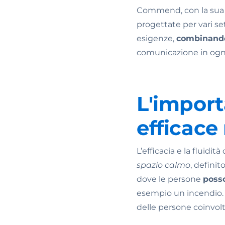
Commend, con la sua v
progettate per vari set
esigenze,
combinando 
comunicazione in ogni
L'impor
efficace
L’efficacia e la fluid
spazio calmo
, definit
dove le persone
posso
esempio un incendio. L
delle persone coinvolte