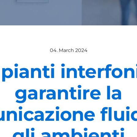
04. March 2024
pianti interfoni
garantire la
nicazione fluid
gli ambienti