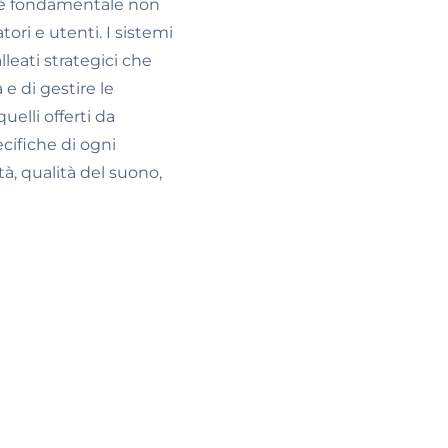
i è fondamentale non
tori e utenti. I sistemi
leati strategici che
e di gestire le
elli offerti da
ifiche di ogni
tà, qualità del suono,