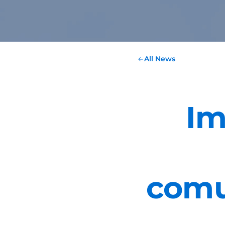
All News
Im
comu