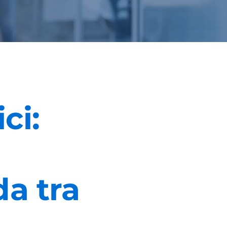
ci:
a tra