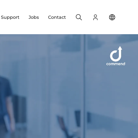
Search
Login
Change yo
& Support
Jobs
Contact