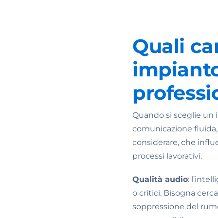
Quali ca
impianto
professi
Quando si sceglie un i
comunicazione fluida, 
considerare, che influ
processi lavorativi.
Qualità audio
: l’int
o critici. Bisogna cer
soppressione del rumor