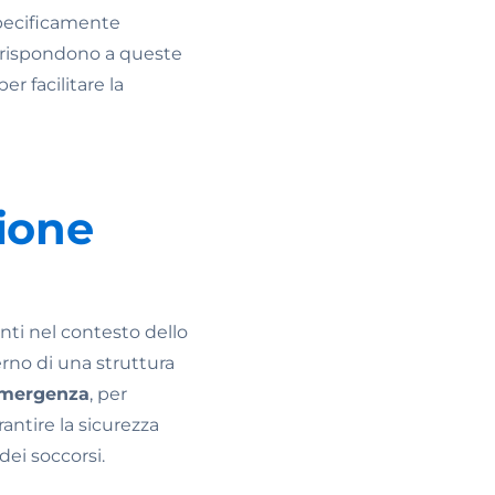
specificamente
he rispondono a queste
 per facilitare la
ione
nti nel contesto dello
terno di una struttura
'emergenza
, per
antire la sicurezza
dei soccorsi.