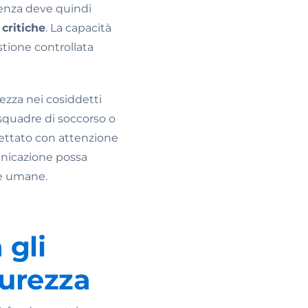
genza deve quindi
critiche
. La capacità
stione controllata
ezza nei cosiddetti
e squadre di soccorso o
gettato con attenzione
unicazione possa
te umane.
 gli
curezza