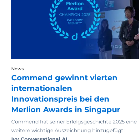
News
Commend gewinnt vierten
internationalen
Innovationspreis bei den
Merlion Awards in Singapur
Commend hat seiner Erfolgsgeschichte 2025 eine
weitere wichtige Auszeichnung hinzugefügt:
Ivy Conversational AI