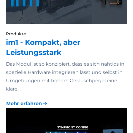
Produkte
im1 - Kompakt, aber
Leistungsstark
Das Modul ist so konzipiert, dass es sich nahtlos in
spezielle Hardware integrieren lässt und selbst in
Umgebungen mit hohem Geräuschpegel eine
klare…
Mehr erfahren