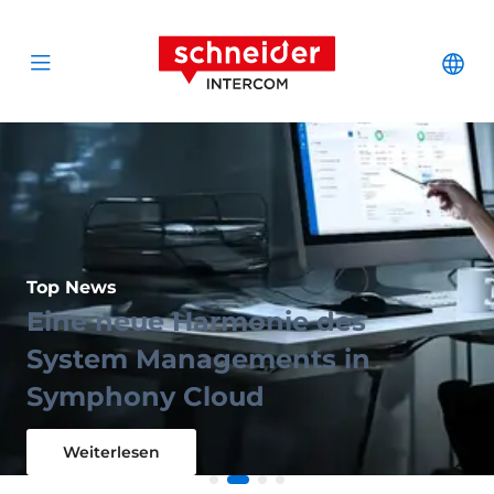
Zum Inhalt springen
Schneider Interc
Cha
Open menu
Top News
Eine neue Harmonie des
Top News
Top News
System Managements in
id8 - Leitstandmanagement
Das weltweit kleinste IP-
Top News
Symphony Config
Symphony Cloud
leicht gemacht
Intercom-Modul
Zeit sparen
Weiterlesen
Weiterlesen
Weiterlesen