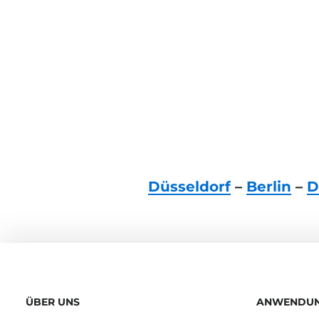
Düsseldorf
–
Berlin
–
D
ÜBER UNS
ANWENDU