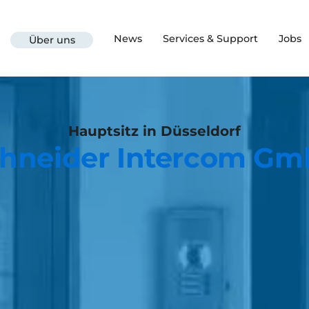
News
Services & Support
Jobs
Über uns
Hauptsitz in Düsseldorf
hneider Intercom G