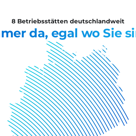
8 Betriebsstätten deutschlandweit
mer da, egal wo Sie s