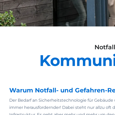
Notfal
Kommunika
Warum Notfall- und Gefahren-Re
Der Bedarf an Sicherheitstechnologie für Gebäude 
immer herausfordernder! Dabei steht nur allzu of
Infrastruktur. Es geht aber mehr und mehr um den 