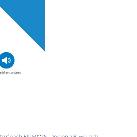
ruf nach EN 50726 – zeigen wir, wie sich