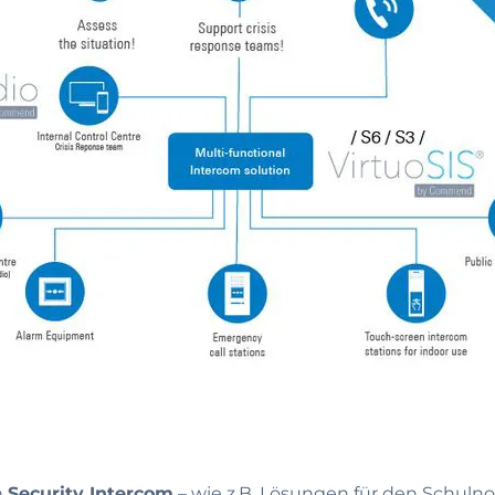
h
Security Intercom
– wie z.B. Lösungen für den Schulnot