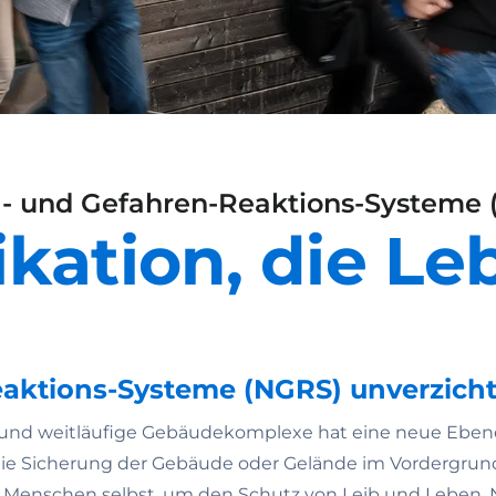
l- und Gefahren-Reaktions-Systeme
tion, die Leb
aktions-Systeme (NGRS) unverzicht
und weitläufige Gebäudekomplexe hat eine neue Ebene e
t die Sicherung der Gebäude oder Gelände im Vordergru
Menschen selbst, um den Schutz von Leib und Leben. Ni