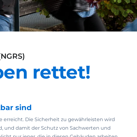
 (NGRS)
en rettet!
bar sind
rreicht. Die Sicherheit zu gewährleisten wird
nd, und damit der Schutz von Sachwerten und
cht nur jener, die in diesen Gebäuden arbeiten,