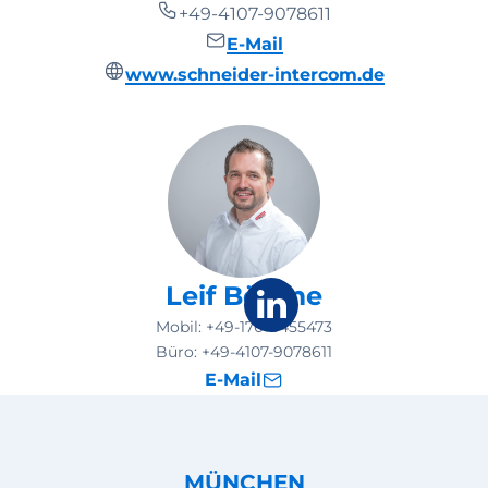
+49-4107-9078611
E-Mail
www.schneider-intercom.de
Leif Böhme
Mobil:
+49-170-6455473
Büro:
+49-4107-9078611
E-Mail
MÜNCHEN