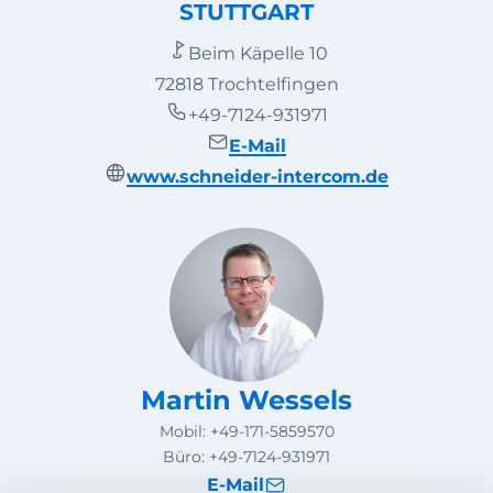
STUTTGART
Beim Käpelle 10
72818 Trochtelfingen
+49-7124-931971
E-Mail
www.schneider-intercom.de
Martin Wessels
Mobil:
+49-171-5859570
Büro:
+49-7124-931971
E-Mail