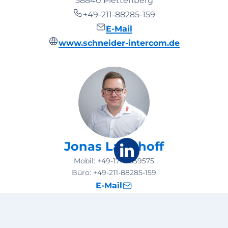
58840 Plettenberg
+49-211-88285-159
E-Mail
www.schneider-intercom.de
Jonas Langhoff
Mobil:
+49-171-5859575
Büro:
+49-211-88285-159
E-Mail