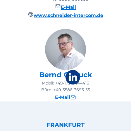
E-Mail
www.schneider-intercom.de
Bernd Gnauck
Mobil:
+49-173-6444416
Büro:
+49-3586-3693-55
E-Mail
FRANKFURT