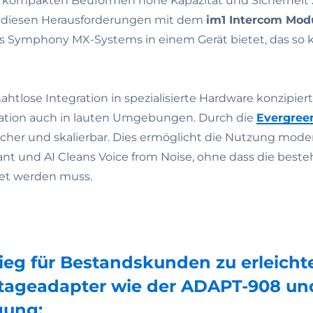
ei kompakten Beuformen hohe Kapazität und Sicherheit 
iesen Herausforderungen mit dem
im1 Intercom Mod
s Symphony MX-Systems in einem Gerät bietet, das so kle
nahtlose Integration in spezialisierte Hardware konzipie
ation auch in lauten Umgebungen. Durch die
Evergree
icher und skalierbar. Dies ermöglicht die Nutzung mod
tant und AI Cleans Voice from Noise, ohne dass die beste
et werden muss.
g für Bestandskunden zu erleichte
ntageadapter wie der ADAPT-908 un
gung: