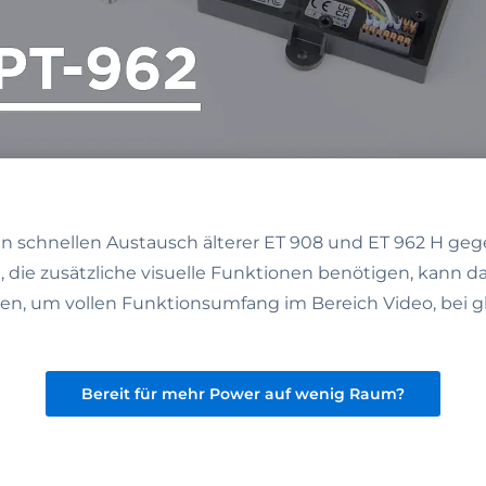
n schnellen Austausch älterer ET 908 und ET 962 H g
, die zusätzliche visuelle Funktionen benötigen, kann d
en, um vollen Funktionsumfang im Bereich Video, bei g
Bereit für mehr Power auf wenig Raum?