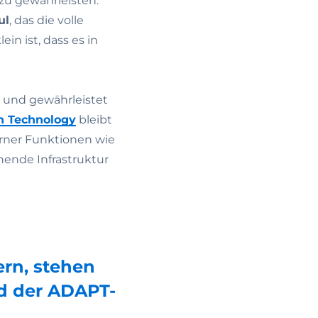
zu gewährleisten.
ul
, das die volle
in ist, dass es in
rt und gewährleistet
n Technology
bleibt
erner Funktionen wie
hende Infrastruktur
rn, stehen
d der ADAPT-