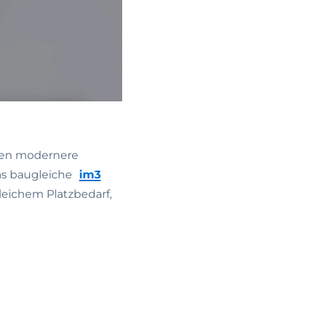
egen modernere
as baugleiche
im3
leichem Platzbedarf,