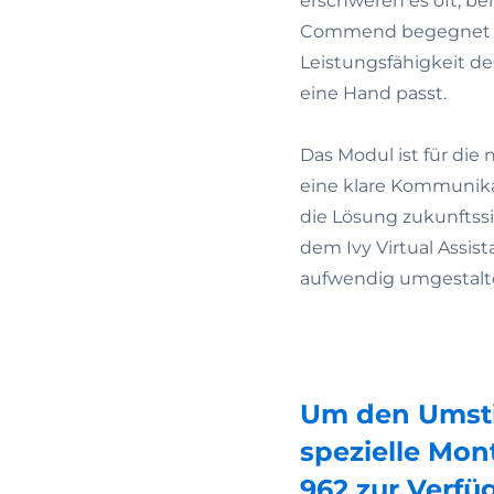
erschweren es oft, b
Commend begegnet d
Leistungsfähigkeit de
eine Hand passt.
Das Modul ist für die 
eine klare Kommunik
die Lösung zukunftss
dem Ivy Virtual Assis
aufwendig umgestalt
Um den Umstie
spezielle Mo
962 zur Verfü