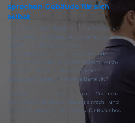
sprechen Gebäude für sich
selbst
Die entscheidende Frage am Schnittpunkt von
Architektur und Gebäudekommunikation: Wie
spricht mich das Gebäude an?
Klingelknopfparade nach Norm-Mass oder
Willkommenskultur mit persönlichem Touch?
Freundliche Begrüssung oder kühles
Schweigen? Ästhetik oder fade Banalität?
Commend Touch-Sprechstellen der Concerto-
Serie machen die Entscheidung einfach – und
jeden Türzugang zur Visitenkarte für Besucher.