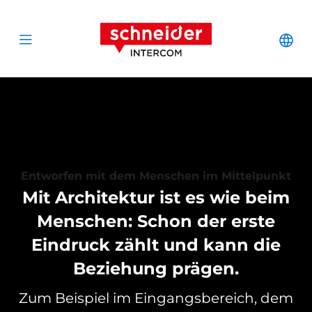
Zum Inhalt springen
Schneider Interc
Cha
Open menu
Entworfen mit dem Menschen im Mittelpunkt
Mit Architektur ist es wie beim
Menschen: Schon der erste
Eindruck zählt und kann die
Beziehung prägen.
Zum Beispiel im Eingangsbereich, dem