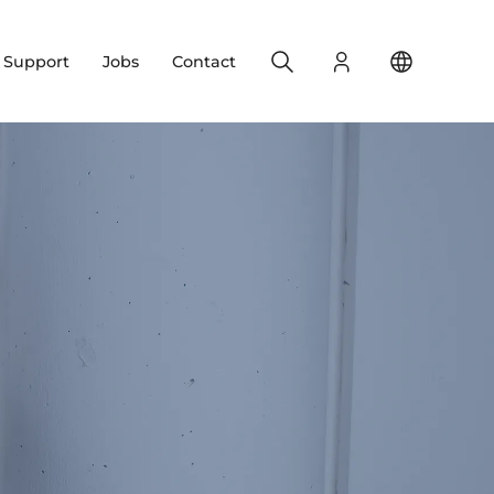
Search
Login
Change yo
& Support
Jobs
Contact