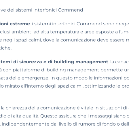
ntive dei sistemi interfonici Commend
zioni estreme
: i sistemi interfonici Commend sono proget
nclusi ambienti ad alta temperatura e aree esposte a fu
iale negli spazi calmi, dove la comunicazione deve esser
tiche.
istemi di sicurezza e di building management
: la capa
ità con piattaforme di building management permette u
inata delle emergenze. In questo modo le informazioni p
mirato all'interno degli spazi calmi, ottimizzando le pr
: la chiarezza della comunicazione è vitale in situazioni d
 di alta qualità. Questo assicura che i messaggi siano c
i, indipendentemente dal livello di rumore di fondo o dal