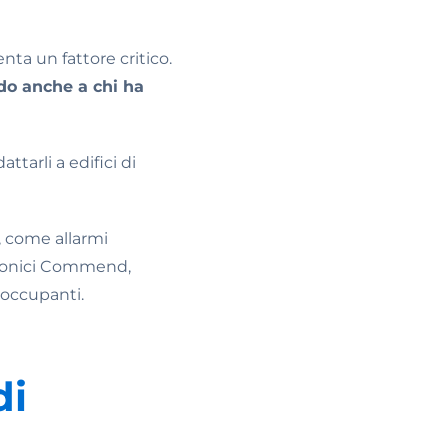
venta un fattore critico.
o anche a chi ha
ttarli a edifici di
a, come allarmi
terfonici Commend,
 occupanti.
di