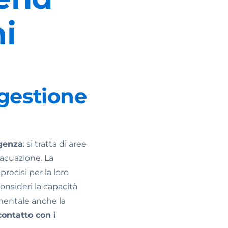
mi
 gestione
rgenza
: si tratta di aree
vacuazione. La
precisi per la loro
nsideri la capacità
damentale anche la
contatto con i