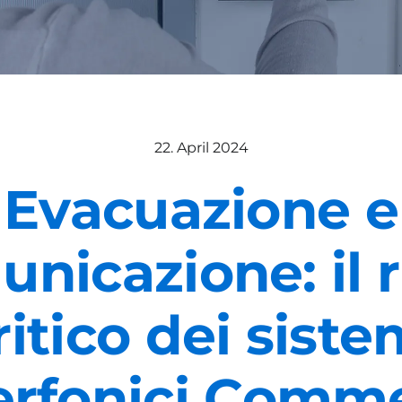
22. April 2024
Evacuazione e
nicazione: il 
ritico dei siste
terfonici Comm