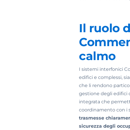
Il ruolo 
Commend 
calmo
I sistemi interfonici 
edifici e complessi, si
che li rendono partico
gestione degli edifi
integrata che permett
coordinamento con i s
trasmesse chiaramen
sicurezza degli occu