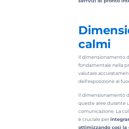
serrvizi di pronto in
Dimensio
calmi
Il dimensionamento del
fondamentale nella pro
valutare accuratamente
dell'esposizione al fu
Il dimensionamento dev
queste aree durante un
comunicazione. La coll
è cruciale per
integra
ottimizzando così la