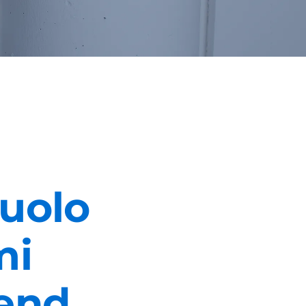
ruolo
mi
end