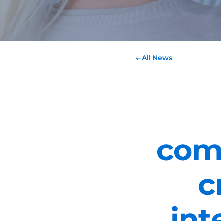
All News
comu
c
in