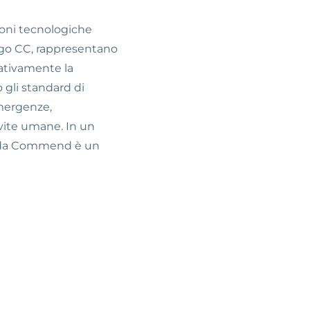
ioni tecnologiche
igo CC, rappresentano
cativamente la
 gli standard di
emergenze,
 vite umane. In un
ta da Commend è un