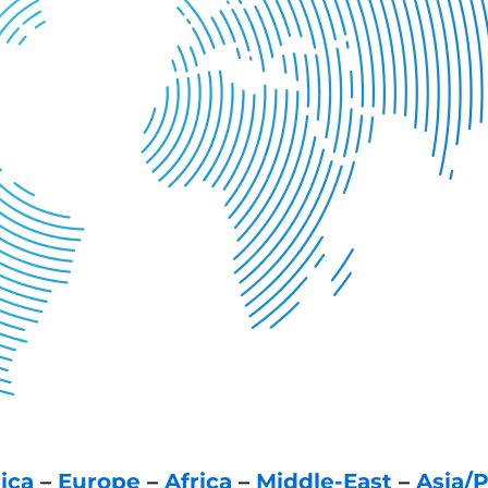
ica
–
Europe
–
Africa
–
Middle-East
–
Asia/P