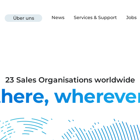
News
Services & Support
Jobs
Über uns
23 Sales Organisations worldwide
here, whereve