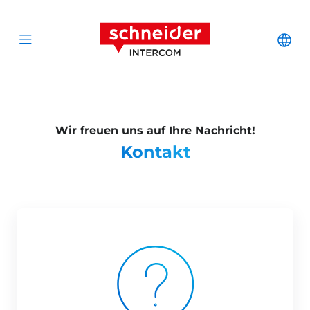
Zum Inhalt springen
Schneider Interc
Cha
Open menu
Wir freuen uns auf Ihre Nachricht!
Kontakt