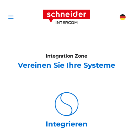
Zum Inhalt springen
Schneider Interc
Cha
Open menu
Integration Zone
Vereinen Sie Ihre Systeme
Integrieren