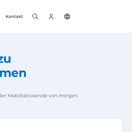
Search
Login
Change your location
Kontakt
zu
emen
 der Mobilitätswende von morgen.