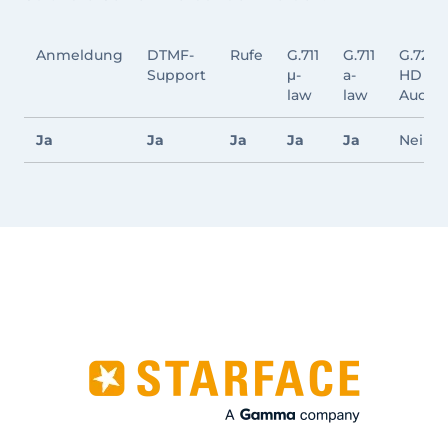
Anmeldung
DTMF-
Rufe
G.711
G.711
G.722
Support
μ-
a-
HD
law
law
Audio
Ja
Ja
Ja
Ja
Ja
Nein