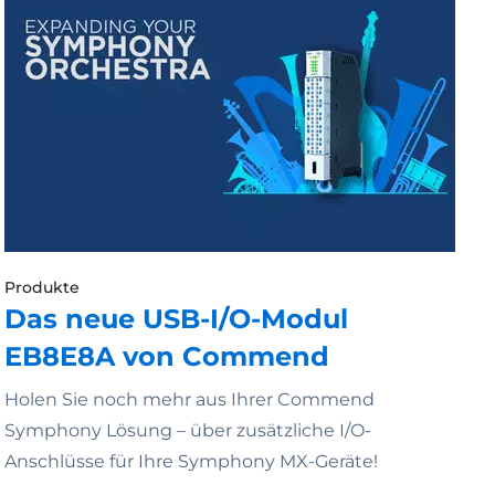
Produkte
Das neue USB-I/O-Modul
EB8E8A von Commend
Holen Sie noch mehr aus Ihrer Commend
Symphony Lösung – über zusätzliche I/O-
Anschlüsse für Ihre Symphony MX-Geräte!