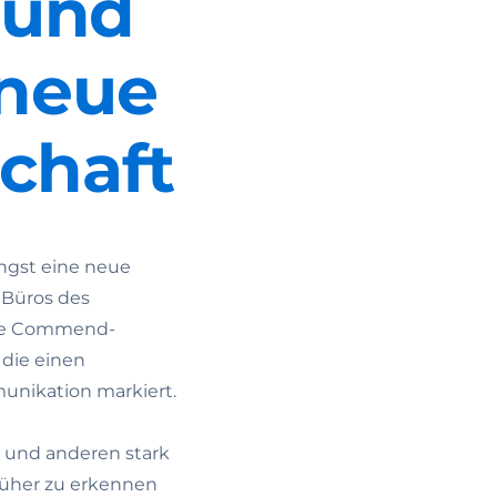
 und
neue
chaft
ngst eine neue
n Büros des
die Commend-
 die einen
unikation markiert.
n und anderen stark
rüher zu erkennen