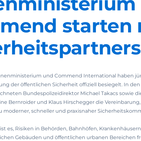
enministerium
mend starten 
erheitspartners
Innenministerium und Commend International haben jü
ng der öffentlichen Sicherheit offiziell besiegelt. In de
ichneten Bundespolizeidirektor Michael Takacs sowie 
tine Bernroider und Klaus Hirschegger die Vereinbarung,
oderner, schneller und praxisnaher Sicherheitskomm
t ist es, Risiken in Behörden, Bahnhöfen, Krankenhäuser
tlichen Gebäuden und öffentlichen urbanen Bereichen f