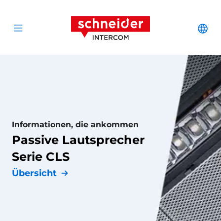
Zum Inhalt springen
Schneider Interc
Cha
Open menu
Informationen, die ankommen
Passive Lautsprecher
Serie CLS
Übersicht