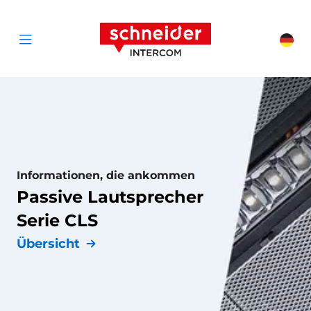
Zum Inhalt springen
Schneider Interc
Cha
Open menu
Informationen, die ankommen
Passive Lautsprecher
Serie CLS
Übersicht