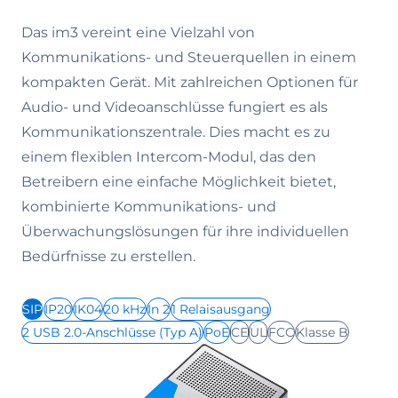
Das im3 vereint eine Vielzahl von
Kommunikations- und Steuerquellen in einem
kompakten Gerät. Mit zahlreichen Optionen für
Audio- und Videoanschlüsse fungiert es als
Kommunikationszentrale. Dies macht es zu
einem flexiblen Intercom-Modul, das den
Betreibern eine einfache Möglichkeit bietet,
kombinierte Kommunikations- und
Überwachungslösungen für ihre individuellen
Bedürfnisse zu erstellen.
SIP
IP20
IK04
20 kHz
In 2
1 Relaisausgang
2 USB 2.0-Anschlüsse (Typ A)
PoE
CE
UL
FCC
Klasse B