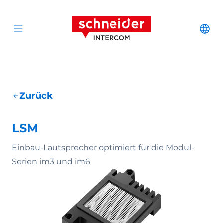
Zum Inhalt springen
Schneider Interc
Cha
Open menu
Zurück
LSM
Einbau-Lautsprecher optimiert für die Modul-
Serien im3 und im6