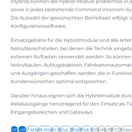
(Hybrid) können die Hybrid-Module problemlos in 
sowie in jedes bestehende Commend Intercom-Sys
Die Auswahl der gewünschten Betriebsart erfolgt ü
Konfigurationssoftware.
Einsatzgebiete für die Hybridmodule sind alle Arte
Notrufsprechstellen, bei denen die Technik eingeba
externen Ruftasten verwendet werden. So können 
Notrufsäulen, Aufzugskabinen, Fahrkartenautomat
und Ausgängen geschaffen werden, die in Funktio
Kundenwünschen optimal entsprechen.
Darüber hinaus eignen sich die Hybridmodule durch
Relaisausgänge hervorragend für den Einsatz als Tü
Eingangsbereichen und Gateways.
SIP
IoIP
7 kHz
16 kHz
In 3
Out 2
PoE
PoE+
CE
UK
UR
FCC
Klass