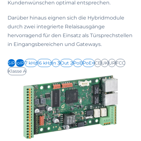
Kundenwünschen optimal entsprechen.
Darüber hinaus eignen sich die Hybridmodule
durch zwei integrierte Relaisausgänge
hervorragend für den Einsatz als Türsprechstellen
in Eingangsbereichen und Gateways.
SIP
IoIP
7 kHz
16 kHz
In 3
Out 2
PoE
PoE+
CE
UK
UR
FCC
Klasse A