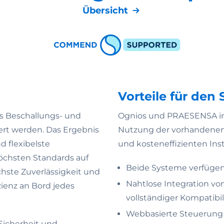
Übersicht
Vorteile für den 
s Beschallungs- und
Ognios und PRAESENSA inte
rt werden. Das Ergebnis
Nutzung der vorhandenen N
d flexibelste
und kosteneffizienten Inst
öchsten Standards auf
Beide Systeme verfügen 
chste Zuverlässigkeit und
Nahtlose Integration v
zienz an Bord jedes
vollständiger Kompatibi
Webbasierte Steuerung 
Sicherheit und