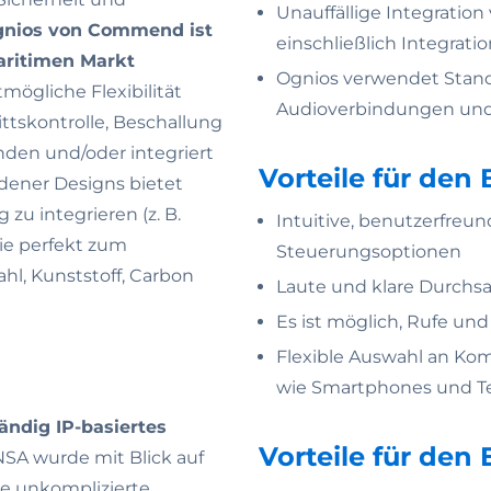
Unauffällige Integration
nios von Commend ist
einschließlich Integrati
maritimen Markt
Ognios verwendet Standa
mögliche Flexibilität
Audioverbindungen und 
tskontrolle, Beschallung
den und/oder integriert
Vorteile für den
edener Designs bietet
 zu integrieren (z. B.
Intuitive, benutzerfre
sie perfekt zum
Steuerungsoptionen
tahl, Kunststoff, Carbon
Laute und klare Durchsa
Es ist möglich, Rufe und
Flexible Auswahl an Ko
wie Smartphones und Te
tändig IP-basiertes
Vorteile für den
A wurde mit Blick auf
ne unkomplizierte