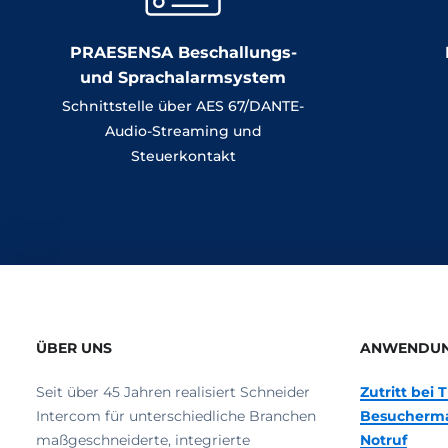
PRAESENSA Beschallungs-
und Sprachalarmsystem
Schnittstelle über AES 67/DANTE-
Audio-Streaming und
Steuerkontakt
ÜBER UNS
ANWENDU
Seit über 45 Jahren realisiert Schneider
Zutritt bei
Intercom für unterschiedliche Branchen
Besucherm
maßgeschneiderte, integrierte
Notruf