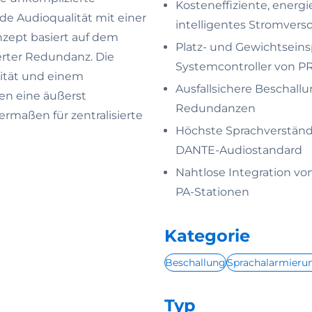
Kosteneffiziente, ener
de Audioqualität mit einer
intelligentes Stromver
nzept basiert auf dem
Platz- und Gewichtsein
ierter Redundanz. Die
Systemcontroller von 
lität und einem
Ausfallsichere Beschall
en eine äußerst
Redundanzen
hermaßen für zentralisierte
Höchste Sprachverständ
DANTE-Audiostandard
Nahtlose Integration vo
PA-Stationen
Kategorie
Beschallung
Sprachalarmieru
Typ