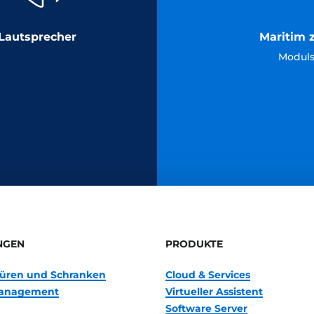
Lautsprecher
Maritim z
Moduls
NGEN
PRODUKTE
 Türen und Schranken
Cloud & Services
anagement
Virtueller Assistent
Software Server