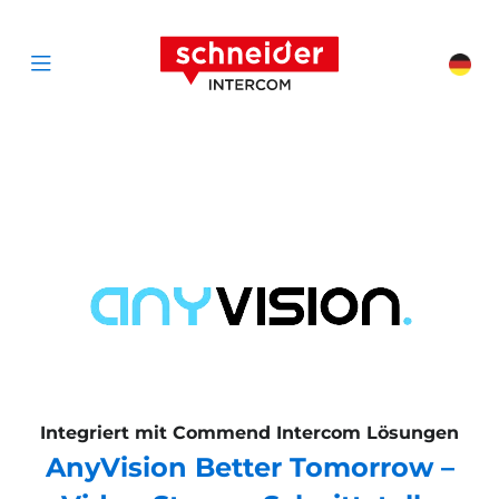
Zum Inhalt springen
Schneider Interc
Cha
Open menu
Integriert mit Commend Intercom Lösungen
AnyVision Better Tomorrow –