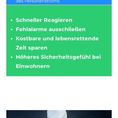
des Personenstroms
Schneller Reagieren
Fehlalarme ausschließen
Kostbare und lebensrettende
Zeit sparen
Höheres Sicherheitsgefühl bei
Einwohnern