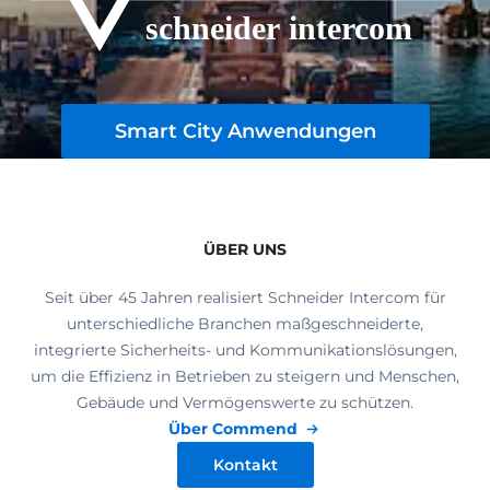
Smart City Anwendungen
ÜBER UNS
Seit über 45 Jahren realisiert Schneider Intercom für
unterschiedliche Branchen maßgeschneiderte,
integrierte Sicherheits- und Kommunikationslösungen,
um die Effizienz in Betrieben zu steigern und Menschen,
Gebäude und Vermögenswerte zu schützen.
Über Commend
Kontakt