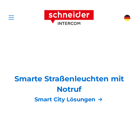
Zum Inhalt springen
Schneider Interc
Cha
Open menu
Smarte Straßenleuchten mit
Notruf
Smart City Lösungen