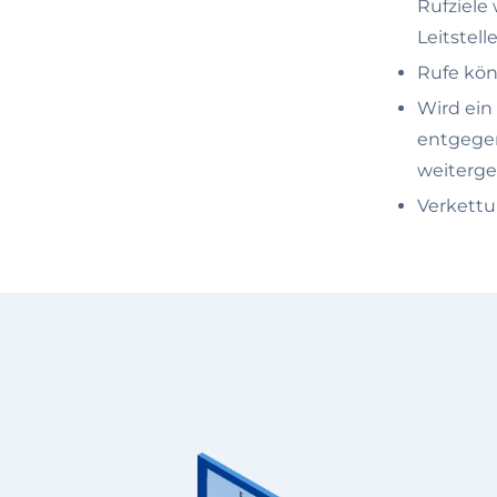
Rufziele 
Leitstel
Rufe kön
Wird ein
entgegen
weitergel
Verkett