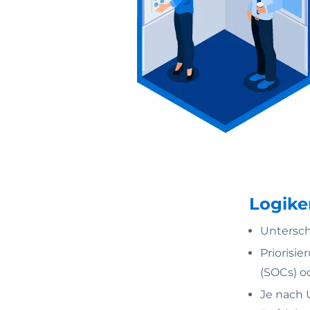
Logike
Untersch
Priorisie
(SOCs) o
Je nach 