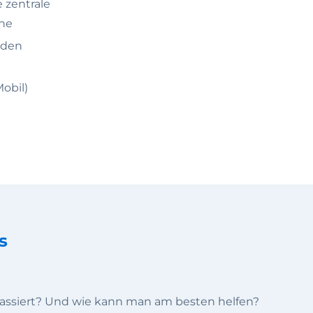
e zentrale
one
rden
obil)
s
s passiert? Und wie kann man am besten helfen?