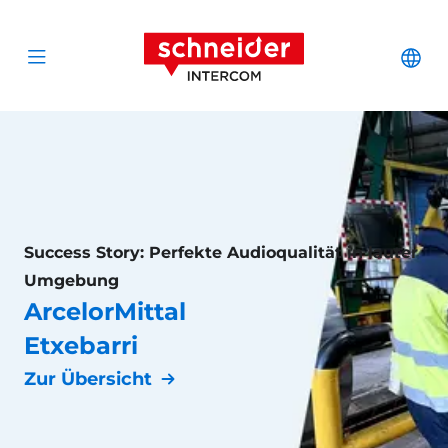
Zum Inhalt springen
Schneider Interc
Cha
Open menu
Success Story: Perfekte Audioqualität in lauter
Umgebung
ArcelorMittal
Etxebarri
Zur Übersicht