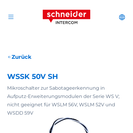
Zum Inhalt springen
Schneider Interc
Cha
Open menu
Zurück
WSSK 50V SH
Mikroschalter zur Sabotageerkennung in
Aufputz-Erweiterungsmodulen der Serie WS V;
nicht geeignet für WSLM 56V, WSLM 52V und
WSDD 59V