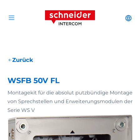
Zum Inhalt springen
Schneider Interc
Cha
Open menu
Zurück
WSFB 50V FL
Montagekit für die absolut putzbündige Montage
von Sprechstellen und Erweiterungsmodulen der
Serie WS V