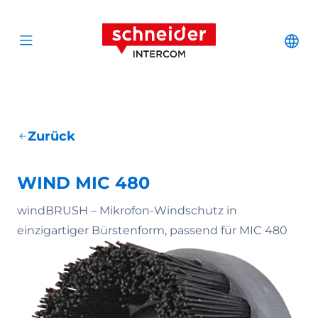
Zum Inhalt springen
Schneider Interc
Cha
Open menu
Zurück
WIND MIC 480
windBRUSH – Mikrofon-Windschutz in
einzigartiger Bürstenform, passend für MIC 480