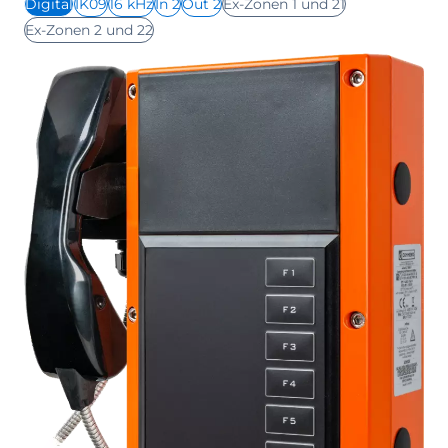
Digital
IK09
16 kHz
In 2
Out 2
Ex-Zonen 1 und 21
Ex-Zonen 2 und 22