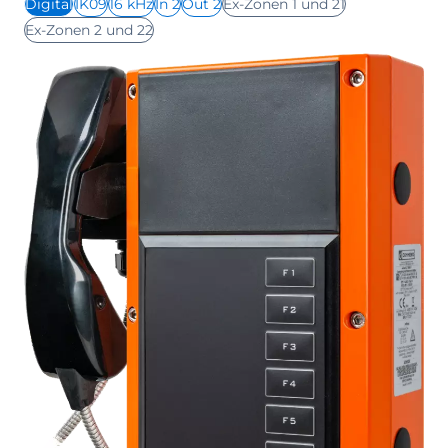
Digital
IK09
16 kHz
In 2
Out 2
Ex-Zonen 1 und 21
Ex-Zonen 2 und 22