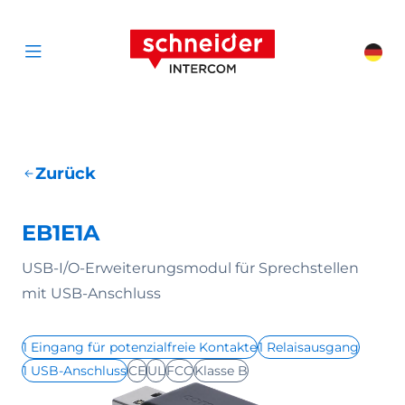
Zum Inhalt springen
Schneider Interc
Cha
Open menu
Zurück
EB1E1A
USB-I/O-Erweiterungsmodul für Sprechstellen
mit USB-Anschluss
1 Eingang für potenzialfreie Kontakte
1 Relaisausgang
1 USB-Anschluss
CE
UL
FCC
Klasse B