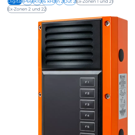
Digital
IP66
IK10
16 kHz
In 2
Out 2
Ex-Zonen 1 und 21
Ex-Zonen 2 und 22