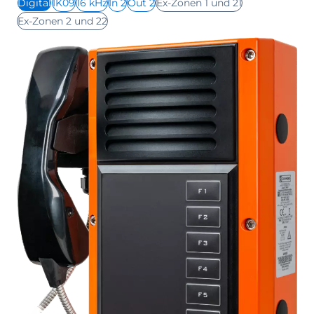
Digital
IK09
16 kHz
In 2
Out 2
Ex-Zonen 1 und 21
Ex-Zonen 2 und 22