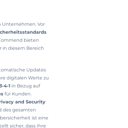
von Unternehmen. Vor
icherheitsstandards
i Commend bieten
r in diesem Bereich
automatische Updates
hre digitalen Werte zu
3-4-1
in Bezug auf
es
für Kunden.
rivacy and Security
nd des gesamten
ersicherheit ist eine
lt sicher, dass Ihre