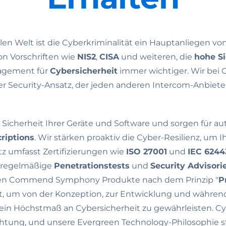
alen Welt ist die Cyberkriminalität ein Hauptanliegen 
on Vorschriften wie
NIS2
,
CISA
und weiteren, die
hohe S
gagement für
Cybersicherheit
immer wichtiger. Wir be
r Security-Ansatz, der jeden anderen Intercom-Anbiete
 Sicherheit Ihrer Geräte und Software und sorgen für 
riptions
. Wir stärken proaktiv die Cyber-Resilienz, um I
z umfasst Zertifizierungen wie
ISO 27001
und
IEC 6244
, regelmäßige
Penetrationstests
und
Security Advisori
en Commend Symphony Produkte nach dem Prinzip "
P
lt, um von der Konzeption, zur Entwicklung und währe
in Höchstmaß an Cybersicherheit zu gewährleisten. Cyb
htung, und unsere Evergreen Technology-Philosophie stel