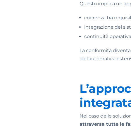
Questo implica un app
coerenza tra requisi
integrazione del si
continuità operativ
La conformità diventa 
dall’automatica estens
L’appro
integrata
Nel caso delle soluzi
attraversa tutte le f