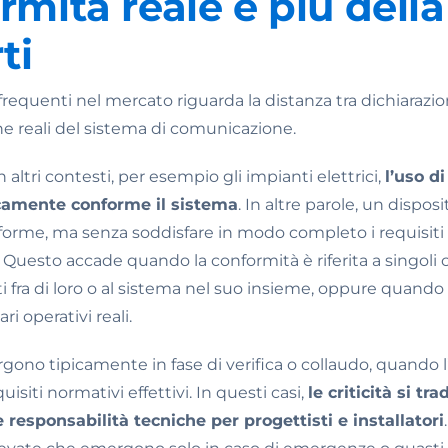
rmità reale è più del
ti
ù frequenti nel mercato riguarda la distanza tra dichiarazi
he reali del sistema di comunicazione.
ltri contesti, per esempio gli impianti elettrici,
l’uso d
amente conforme il sistema
. In altre parole, un dispos
rme, ma senza soddisfare in modo completo i requisiti p
. Questo accade quando la conformità è riferita a singol
ti fra di loro o al sistema nel suo insieme, oppure quando 
ri operativi reali.
no tipicamente in fase di verifica o collaudo, quando l
uisiti normativi effettivi. In questi casi,
le criticità si tr
e responsabilità tecniche per progettisti e installatori