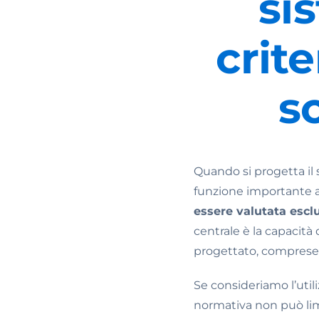
sis
crit
s
Quando si progetta il
funzione importante a
essere valutata esclu
centrale è la capacità
progettato, comprese q
Se consideriamo l’utili
normativa non può lim