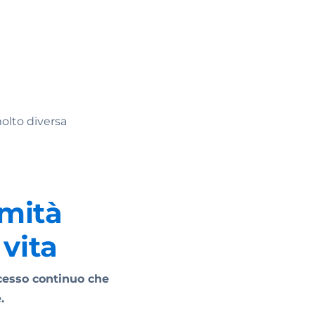
molto diversa
mità
 vita
cesso continuo che
.