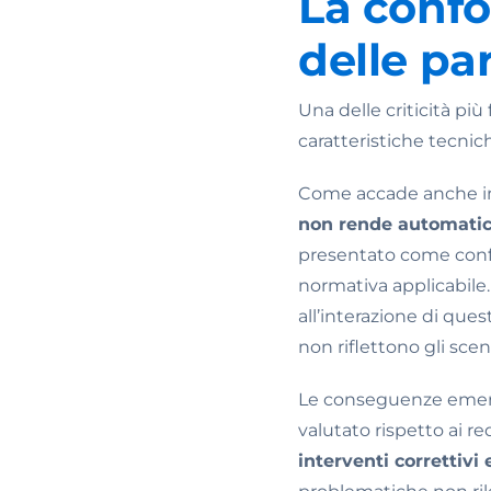
La confo
delle par
Una delle criticità pi
caratteristiche tecnic
Come accade anche in a
non rende automatic
presentato come confo
normativa applicabile
all’interazione di ques
non riflettono gli scena
Le conseguenze emergo
valutato rispetto ai req
interventi correttivi 