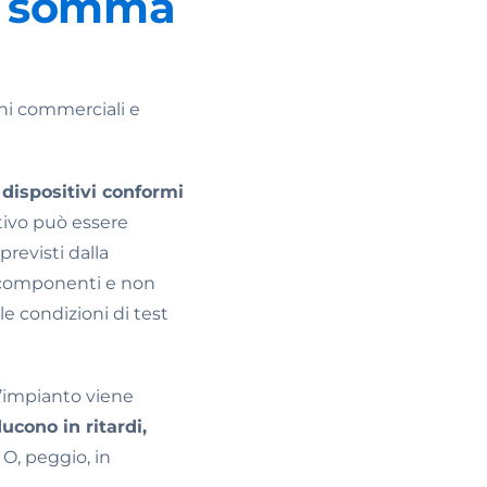
la somma
oni commerciali e
i dispositivi conformi
itivo può essere
revisti dalla
i componenti e non
le condizioni di test
’impianto viene
aducono in ritardi,
. O, peggio, in