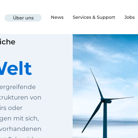
News
Services & Support
Jobs
Über uns
liche
Welt
ergreifende
trukturen von
rs oder
en mit sich,
e vorhandenen