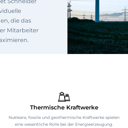
tet Schneider
viduelle
en, die das
rer Mitarbeiter
aximieren.
Thermische Kraftwerke
Nukleare, fossile und geothermische Kraftwerke spielen
eine wesentliche Rolle bei der Energieerzeugung.