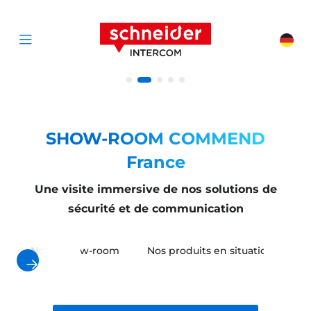
Zum Inhalt springen
Schneider Interc
Cha
Open menu
SHOW-ROOM COMMEND
France
Une visite immersive de nos solutions de
sécurité et de communication
Notre show-room
Nos produits en situation réelle