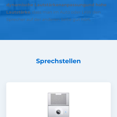
dynamische Lautstärkenanpassung
und hohe
Lautstärke
, dass man im Auto oder LKW den
Sprecher auf der anderen Seite gut hört.
Sprechstellen