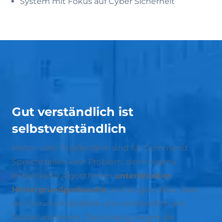
System mit Fokus auf Cyber Sicherheit
Gut verständlich ist
selbstverständlich
Motor- oder Straßenlärm sind für Commend
Sprechstellen kein Problem, denn eigens
entwickelte Algorithmen
unterdrücken
Hintergrundgeräusche
und sorgen dafür, dass
die Stimme kristallklar und verständlich am
Rufziel ankommt. Gleichzeitig sorgen die