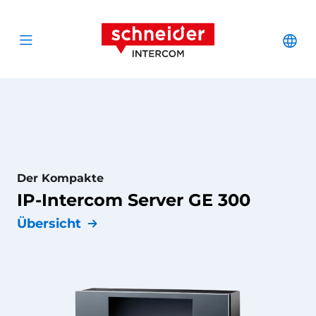
Zum Inhalt springen
Schneider Interc
Cha
Open menu
Der Kompakte
IP-Intercom Server GE 300
Übersicht