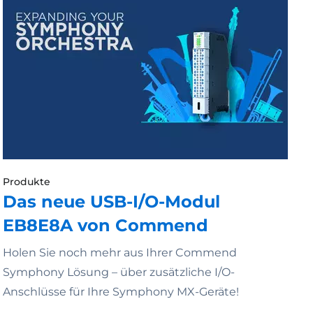
Produkte
Das neue USB-I/O-Modul
EB8E8A von Commend
Holen Sie noch mehr aus Ihrer Commend
Symphony Lösung – über zusätzliche I/O-
Anschlüsse für Ihre Symphony MX-Geräte!