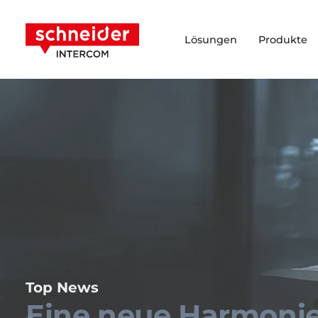
Zum Inhalt springen
Schneider Intercom
Lösungen
Produkte
Top News
Eine neue Harmoni